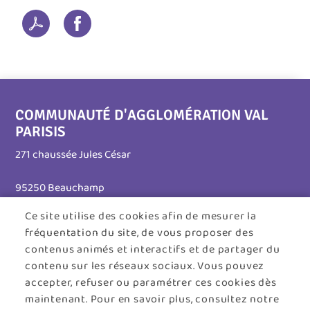
COMMUNAUTÉ D'AGGLOMÉRATION VAL
PARISIS
271 chaussée Jules César
95250 Beauchamp
Ce site utilise des cookies afin de mesurer la
Tél. 01 30 26 39 41
fréquentation du site, de vous proposer des
Horaires d'ouverture :
contenus animés et interactifs et de partager du
contenu sur les réseaux sociaux. Vous pouvez
Lundi au jeudi : 8h30 - 12h30 / 13h30 - 17h45
accepter, refuser ou paramétrer ces cookies dès
maintenant. Pour en savoir plus, consultez notre
Vendredi : 8h30 - 12h30