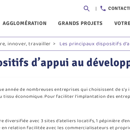
Aller
Header
CONTACT
au
-
contenu
nu
AGGLOMÉRATION
GRANDS PROJETS
VOTRE
principal
Communi
ncipal
e, innover, travailler
Les principaux dispositifs 
ositifs d’appui au dével
haque année de nombreuses entreprises qui choisissent de s’y
ssu économique. Pour faciliter l’implantation des entreprise
 diversifiée avec 3 sites d’ateliers locatifs, 1 pépinière d’en
n relation facilitée avec les commercialisateurs et proprié