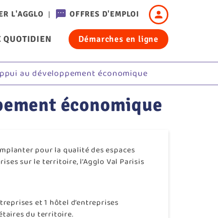
Header
ER L'AGGLO
OFFRES D'EMPLOI
-
 QUOTIDIEN
Démarches en ligne
Connexion
cation
d’appui au développement économique
oppement économique
 implanter pour la qualité des espaces
s sur le territoire, l’Agglo Val Parisis
treprises et 1 hôtel d’entreprises
taires du territoire.