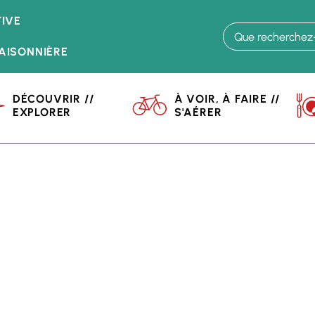
Aller
IVE
au
contenu
AISONNIÈRE
principal
DÉCOUVRIR //
À VOIR, À FAIRE //
EXPLORER
S'AÉRER
atiques