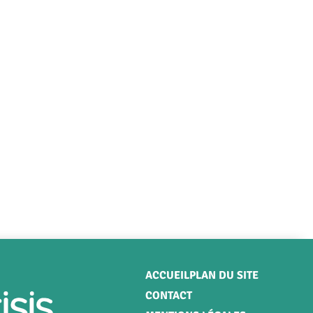
Menu
ACCUEIL
PLAN DU SITE
CONTACT
Pied