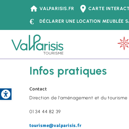
Tourisme
VALPARISIS.FR
CARTE INTERACT
-
DÉCLARER UNE LOCATION MEUBLÉE S
Header
Menu
principal
Accueil
Accueil - Tourisme
Infos pr
-
Tourisme
Infos pratiques
Open toolbar
Contact
Direction de l'aménagement et du tourisme
01 34 44 82 39
tourisme@valparisis.fr