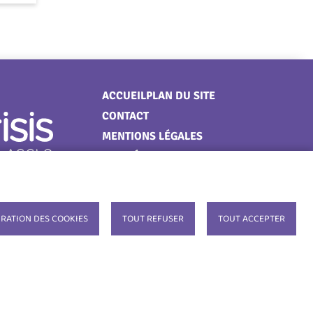
Menu
ACCUEIL
PLAN DU SITE
CONTACT
Pied
MENTIONS LÉGALES
de
DONNÉES PERSONNELLES
page
COOKIES
ACCESSIBILITÉ : NON
CONFORME
RATION DES COOKIES
TOUT REFUSER
TOUT ACCEPTER
S'IDENTIFIER