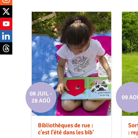
08 JUIL
-
09 AO
28 AOÛ
Bibliothèques de rue :
Sor
c'est l'été dans les bib'
: r