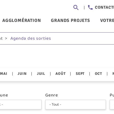
Aller
Header
CONTACT
au
-
contenu
nu
AGGLOMÉRATION
GRANDS PROJETS
VOTRE
principal
Communi
ncipal
nt
Agenda des sorties
|
|
|
|
|
|
MAI
JUIN
JUIL
AOÛT
SEPT
OCT
une
Genre
Pu