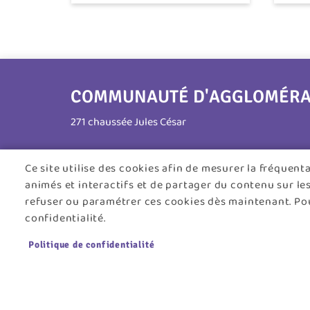
COMMUNAUTÉ D'AGGLOMÉRATI
271 chaussée Jules César
95250 Beauchamp
Ce site utilise des cookies afin de mesurer la fréquen
animés et interactifs et de partager du contenu sur le
Tél. 01 30 26 39 41
refuser ou paramétrer ces cookies dès maintenant. Pou
Horaires d'ouverture :
confidentialité.
Lundi au jeudi : 8h30 - 12h30 / 13h30 - 17h45
Politique de confidentialité
Vendredi : 8h30 - 12h30