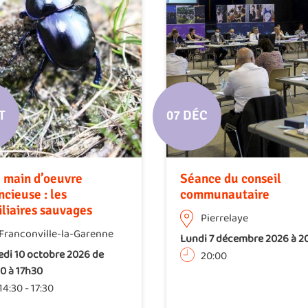
T
07 DÉC
 main d’oeuvre
Séance du conseil
ncieuse : les
communautaire
iliaires sauvages
Pierrelaye
Franconville-la-Garenne
Lundi 7 décembre 2026 à 2
di 10 octobre 2026 de
20:00
0 à 17h30
14:30
-
17:30