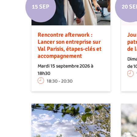
15 SEP
20 SE
Rencontre afterwork :
Jou
Lancer son entreprise sur
pat
Val Parisis, étapes-clés et
de 
accompagnement
Dima
Mardi 15 septembre 2026 à
de 1
18h30
18:30
-
20:30