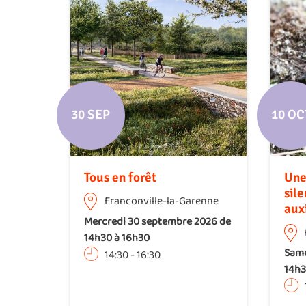
30 SEP
10 OC
Tous en forêt
Une
sile
Franconville-la-Garenne
aux
Mercredi 30 septembre 2026 de
14h30 à 16h30
Same
14:30
-
16:30
14h3