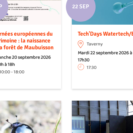
P
22 SEP
rnées européennes du
Tech'Days Watertech/
rimoine : la naissance
Taverny
la forêt de Maubuisson
Mardi 22 septembre 2026 à
nche 20 septembre 2026
17h30
0h à 18h
17:30
10:00
-
18:00