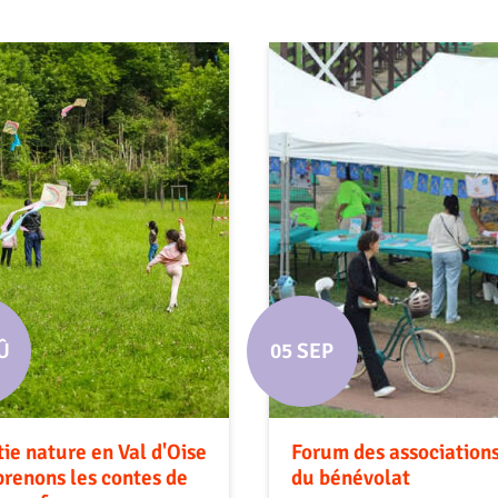
Û
05 SEP
tie nature en Val d'Oise
Forum des associations
eprenons les contes de
du bénévolat