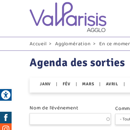
Me
pri
Accueil
Agglomération
En ce mome
Agenda des sorties
|
|
|
|
JANV
FÉV
MARS
AVRIL
Open toolbar
Nom de l'événement
Comm
Réseaux
sociaux