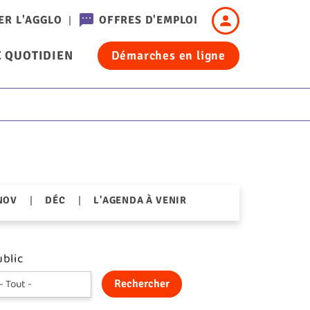
Header
ER L'AGGLO
OFFRES D'EMPLOI
-
 QUOTIDIEN
Démarches en ligne
Connexion
cation
|
|
NOV
DÉC
L'AGENDA À VENIR
blic
Rechercher