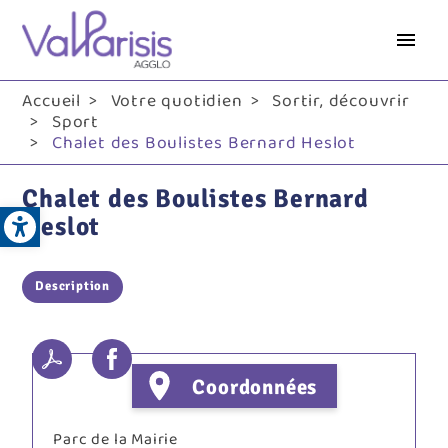
Aller
au
contenu
principal
Accueil
Votre quotidien
Sortir, découvrir
Sport
Chalet des Boulistes Bernard Heslot
Chalet des Boulistes Bernard
Open toolbar
Heslot
Description
Coordonnées
Parc de la Mairie