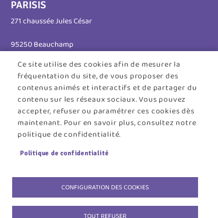
PARISIS
271 chaussée Jules César
95250 Beauchamp
Ce site utilise des cookies afin de mesurer la
Tél. 01 30 26 39 41
fréquentation du site, de vous proposer des
Horaires d'ouverture :
contenus animés et interactifs et de partager du
contenu sur les réseaux sociaux. Vous pouvez
Lundi au jeudi : 8h30 - 12h30 / 13h30 - 17h45
accepter, refuser ou paramétrer ces cookies dès
maintenant. Pour en savoir plus, consultez notre
Vendredi : 8h30 - 12h30
politique de confidentialité.
Menu
ACCUEIL
PLAN DU SITE
CONTACT
MENTIONS LÉGALES
Politique de confidentialité
Pied
DONNÉES PERSONNELLES
COOKIES
de
ACCESSIBILITÉ : NON CONFORME
S'IDENTIFIER
CONFIGURATION DES COOKIES
page
TOUT REFUSER