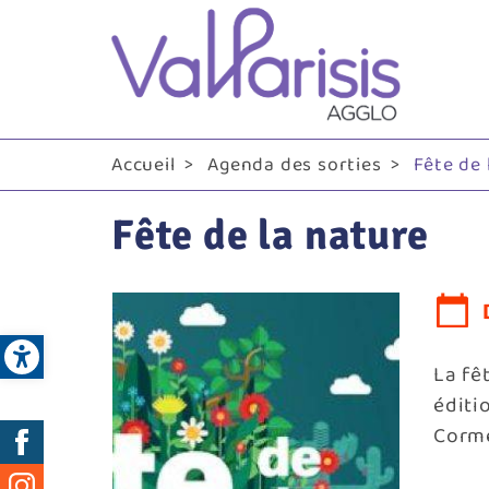
Me
pri
Accueil
Agenda des sorties
Fête de 
Fête de la nature
Open toolbar
La fê
éditi
Réseaux
Corme
sociaux