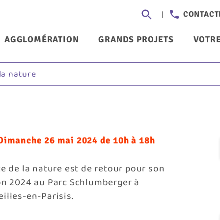
Aller
Header
CONTACT
au
-
contenu
nu
AGGLOMÉRATION
GRANDS PROJETS
VOTRE
principal
Communi
ncipal
la nature
Dimanche 26 mai 2024 de 10h à 18h
te de la nature est de retour pour son
on 2024 au Parc Schlumberger à
illes-en-Parisis.