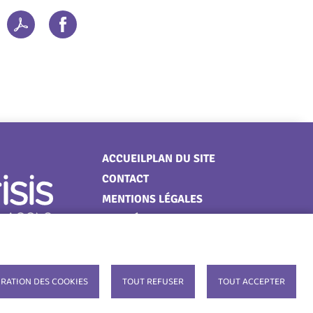
Menu
ACCUEIL
PLAN DU SITE
CONTACT
Pied
MENTIONS LÉGALES
de
DONNÉES PERSONNELLES
page
COOKIES
ACCESSIBILITÉ : NON
CONFORME
RATION DES COOKIES
TOUT REFUSER
TOUT ACCEPTER
S'IDENTIFIER