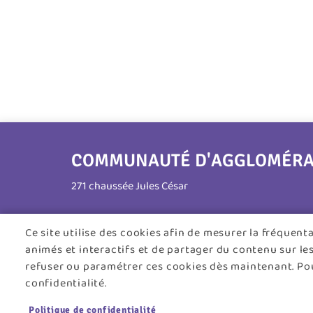
COMMUNAUTÉ D'AGGLOMÉRATI
271 chaussée Jules César
95250 Beauchamp
Ce site utilise des cookies afin de mesurer la fréquen
animés et interactifs et de partager du contenu sur le
Tél. 01 30 26 39 41
refuser ou paramétrer ces cookies dès maintenant. Pou
Horaires d'ouverture :
confidentialité.
Lundi au jeudi : 8h30 - 12h30 / 13h30 - 17h45
Politique de confidentialité