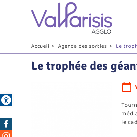
Me
pri
Accueil
Agenda des sorties
Le troph
Le trophée des géan
Open toolbar
Tourn
médi
Réseaux
le ca
sociaux