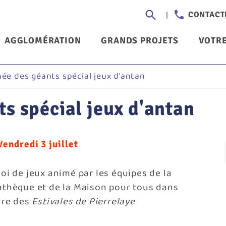
Aller
Header
CONTACT
au
-
contenu
nu
AGGLOMÉRATION
GRANDS PROJETS
VOTRE
principal
Communi
ncipal
ée des géants spécial jeux d'antan
ts spécial jeux d'antan
Vendredi 3 juillet
oi de jeux animé par les équipes de la
athèque et de la Maison pour tous dans
dre des
Estivales de Pierrelaye