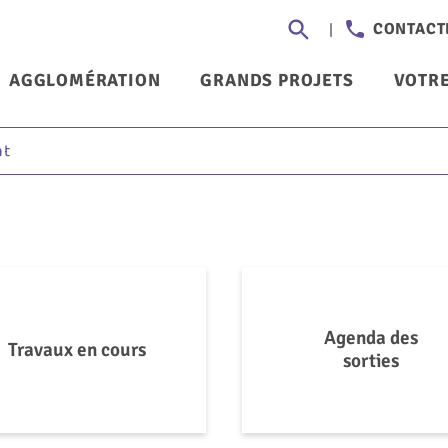
Aller
Header
CONTACT
au
-
contenu
nu
AGGLOMÉRATION
GRANDS PROJETS
VOTRE
principal
Communi
ncipal
nt
Agenda des
Travaux en cours
sorties