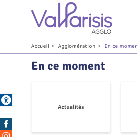
Me
pri
Accueil
Agglomération
En ce mome
En ce moment
Open toolbar
Actualités
Réseaux
sociaux