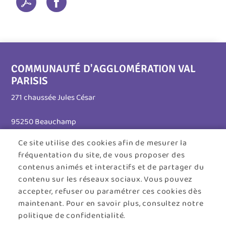
COMMUNAUTÉ D'AGGLOMÉRATION VAL
PARISIS
271 chaussée Jules César
95250 Beauchamp
Ce site utilise des cookies afin de mesurer la
Tél. 01 30 26 39 41
fréquentation du site, de vous proposer des
Horaires d'ouverture :
contenus animés et interactifs et de partager du
contenu sur les réseaux sociaux. Vous pouvez
Lundi au jeudi : 8h30 - 12h30 / 13h30 - 17h45
accepter, refuser ou paramétrer ces cookies dès
maintenant. Pour en savoir plus, consultez notre
Vendredi : 8h30 - 12h30
politique de confidentialité.