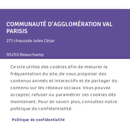
COMMUNAUTÉ D'AGGLOMÉRATION VAL
PARISIS
271 chaussée Jules César
95250 Beauchamp
Ce site utilise des cookies afin de mesurer la
Tél. 01 30 26 39 41
fréquentation du site, de vous proposer des
Horaires d'ouverture :
contenus animés et interactifs et de partager du
contenu sur les réseaux sociaux. Vous pouvez
Lundi au jeudi : 8h30 - 12h30 / 13h30 - 17h45
accepter, refuser ou paramétrer ces cookies dès
maintenant. Pour en savoir plus, consultez notre
Vendredi : 8h30 - 12h30
politique de confidentialité.
Menu
ACCUEIL
PLAN DU SITE
CONTACT
MENTIONS LÉGALES
Politique de confidentialité
Pied
DONNÉES PERSONNELLES
COOKIES