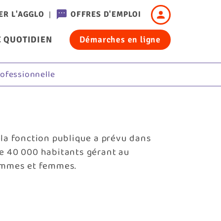
Header
ER L'AGGLO
OFFRES D'EMPLOI
-
 QUOTIDIEN
Démarches en ligne
Connexion
cation
rofessionnelle
 la fonction publique a prévu dans
de 40 000 habitants gérant au
hommes et femmes.