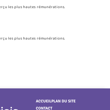
erçu les plus hautes rémunérations.
erçu les plus hautes rémunérations.
Menu
ACCUEIL
PLAN DU SITE
CONTACT