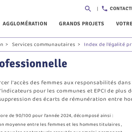
Aller
Header
CONTACT
au
-
contenu
nu
AGGLOMÉRATION
GRANDS PROJETS
VOTRE
principal
Communi
ncipal
on
Services communautaires
Index de l'égalité p
rofessionnelle
forcer l'accès des femmes aux responsabilités dans
e d’indicateurs pour les communes et EPCI de plus 
 suppression des écarts de rémunération entre 
re de 90/100 pour l’année 2024, décomposé ainsi :
ion moyenne entre les femmes et les hommes titulaires ,