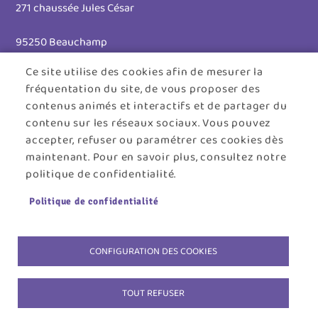
271 chaussée Jules César
95250 Beauchamp
Ce site utilise des cookies afin de mesurer la
Tél. 01 30 26 39 41
fréquentation du site, de vous proposer des
Horaires d'ouverture :
contenus animés et interactifs et de partager du
contenu sur les réseaux sociaux. Vous pouvez
Lundi au jeudi : 8h30 - 12h30 / 13h30 - 17h45
accepter, refuser ou paramétrer ces cookies dès
maintenant. Pour en savoir plus, consultez notre
Vendredi : 8h30 - 12h30
politique de confidentialité.
Menu
ACCUEIL
PLAN DU SITE
CONTACT
MENTIONS LÉGALES
Politique de confidentialité
Pied
DONNÉES PERSONNELLES
COOKIES
de
ACCESSIBILITÉ : NON CONFORME
S'IDENTIFIER
CONFIGURATION DES COOKIES
page
TOUT REFUSER