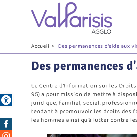
Me
pri
Accueil
Des permanences d'aide aux vic
Des permanences d'a
Le Centre d’Information sur les Droit
Open toolbar
95) a pour mission de mettre à dispos
juridique, familial, social, profession
tendant à promouvoir les droits des f
les hommes ainsi qu’à lutter contre le
Réseaux
sociaux