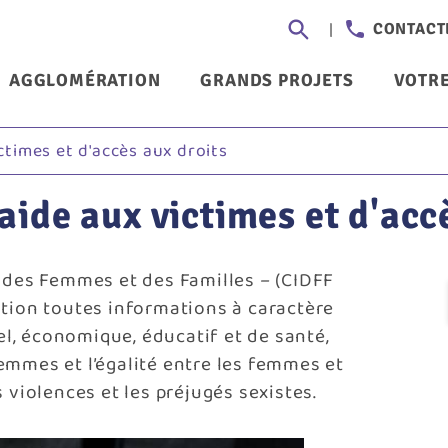
Aller
Header
CONTACT
au
-
contenu
nu
AGGLOMÉRATION
GRANDS PROJETS
VOTRE
principal
Communi
ncipal
times et d'accès aux droits
ide aux victimes et d'accè
s des Femmes et des Familles – (CIDFF
ition toutes informations à caractère
nel, économique, éducatif et de santé,
emmes et l’égalité entre les femmes et
s violences et les préjugés sexistes.