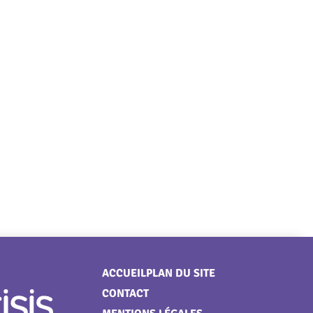
Menu
ACCUEIL
PLAN DU SITE
CONTACT
Pied