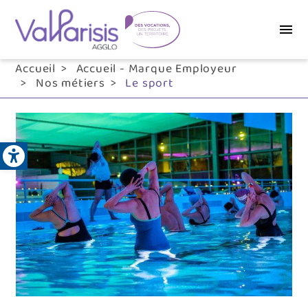
Aller
au
contenu
principal
Accueil
Accueil - Marque Employeur
Nos métiers
Le sport
Open toolbar