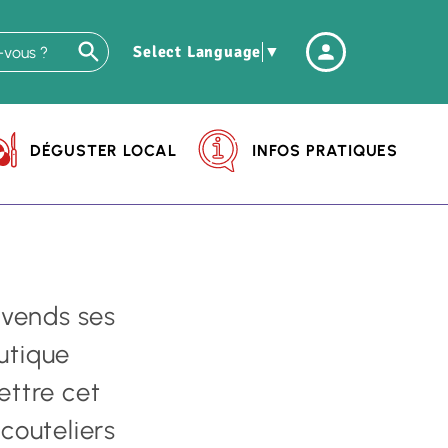
Header
Select Language
▼
-
Connexio
DÉGUSTER LOCAL
INFOS PRATIQUES
l vends ses
utique
ttre cet
"couteliers