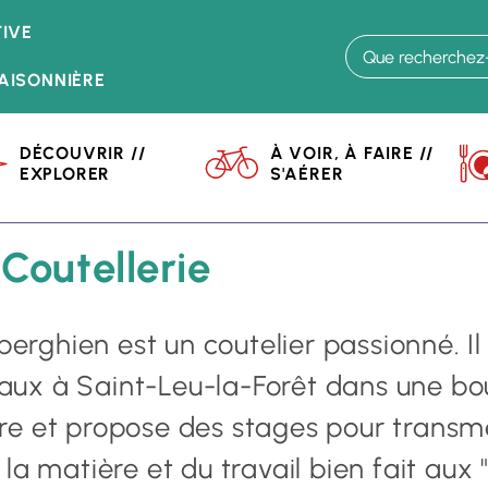
Aller
IVE
au
contenu
AISONNIÈRE
principal
DÉCOUVRIR //
À VOIR, À FAIRE //
EXPLORER
S'AÉRER
 local
Portrait de vie : NT Coutellerie
 Coutellerie
berghien est un coutelier passionné. I
aux à Saint-Leu-la-Forêt dans une bo
e et propose des stages pour transme
a matière et du travail bien fait aux 