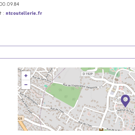
.00.09.84
t :
ntcoutellerie.fr
+
−