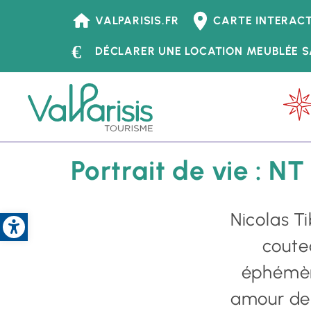
Tourisme
VALPARISIS.FR
CARTE INTERACT
-
DÉCLARER UNE LOCATION MEUBLÉE S
Header
Menu
principal
Accueil
Accueil - Tourisme
Déguster
-
Tourisme
Portrait de vie : NT
Open toolbar
Nicolas Ti
coute
éphémèr
amour de l