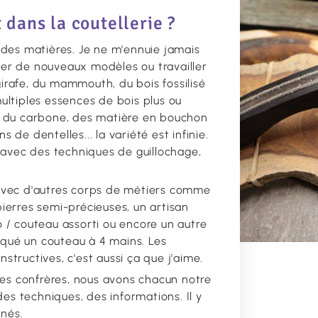
t dans la coutellerie ?
te des matières. Je ne m'ennuie jamais
réer de nouveaux modèles ou travailler
girafe, du mammouth, du bois fossilisé
ltiples essences de bois plus ou
 du carbone, des matière en bouchon
s de dentelles... la variété est infinie.
 avec des techniques de guillochage,
n avec d'autres corps de métiers comme
 pierres semi-précieuses, un artisan
o / couteau assorti ou encore un autre
iqué un couteau à 4 mains. Les
nstructives, c'est aussi ça que j'aime.
mes confrères, nous avons chacun notre
es techniques, des informations. Il y
nnés.