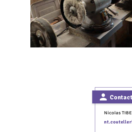
Contac
Nicolas TIB
nt.coutelle