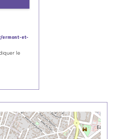
€
r/ermont-et-
diquer le