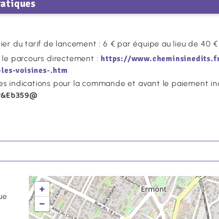
ratiques
ier du tarif de lancement : 6 € par équipe au lieu de 40 
r le parcours directement :
https://www.cheminsinedits.f
les-voisines-.htm
les indications pour la commande et avant le paiement in
r&Eb359@
+
ue
−