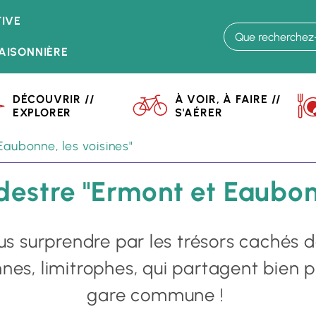
Aller
IVE
au
contenu
AISONNIÈRE
principal
DÉCOUVRIR //
À VOIR, À FAIRE //
EXPLORER
S'AÉRER
 faire // S'aérer
Randos et Balades
aubonne, les voisines"
destre "Ermont et Eaubonn
us surprendre par les trésors cachés de
nnes, limitrophes, qui partagent bien p
gare commune !