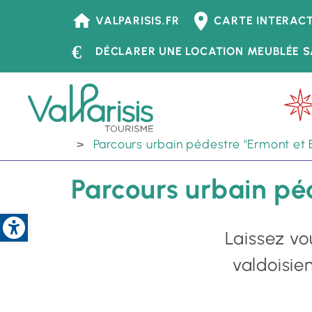
Tourisme
VALPARISIS.FR
CARTE INTERACT
-
DÉCLARER UNE LOCATION MEUBLÉE S
Header
Menu
principal
Accueil
Accueil - Tourisme
À voir, à
-
Parcours urbain pédestre "Ermont et E
Tourisme
Parcours urbain pé
Open toolbar
Laissez vo
valdoisie