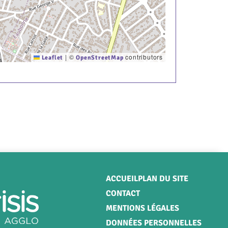
|
©
contributors
Leaflet
OpenStreetMap
Menu
ACCUEIL
PLAN DU SITE
CONTACT
Pied
MENTIONS LÉGALES
de
DONNÉES PERSONNELLES