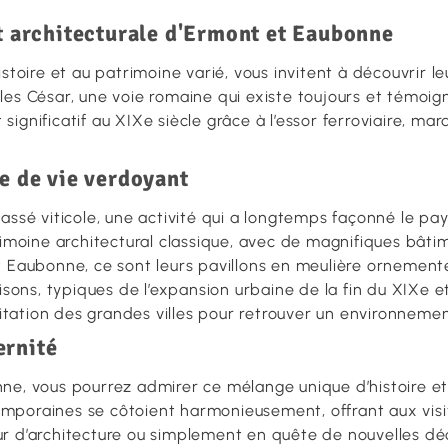
et architecturale d'Ermont et Eaubonne
stoire et au patrimoine varié, vous invitent à découvrir l
es César, une voie romaine qui existe toujours et témoign
ignificatif au XIXe siècle grâce à l’essor ferroviaire, ma
re de vie verdoyant
assé viticole, une activité qui a longtemps façonné le p
rimoine architectural classique, avec de magnifiques bâti
t Eaubonne, ce sont leurs pavillons en meulière ornement
aisons, typiques de l’expansion urbaine de la fin du XIXe
gitation des grandes villes pour retrouver un environnemen
ernité
ne, vous pourrez admirer ce mélange unique d’histoire et 
ntemporaines se côtoient harmonieusement, offrant aux visi
ur d’architecture ou simplement en quête de nouvelles d