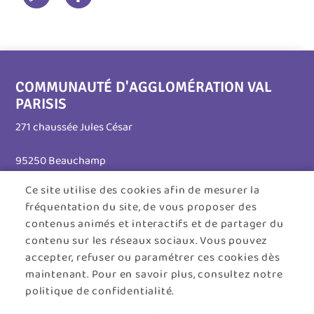
COMMUNAUTÉ D'AGGLOMÉRATION VAL
PARISIS
271 chaussée Jules César
95250 Beauchamp
Ce site utilise des cookies afin de mesurer la
Tél. 01 30 26 39 41
fréquentation du site, de vous proposer des
Horaires d'ouverture :
contenus animés et interactifs et de partager du
contenu sur les réseaux sociaux. Vous pouvez
Lundi au jeudi : 8h30 - 12h30 / 13h30 - 17h45
accepter, refuser ou paramétrer ces cookies dès
maintenant. Pour en savoir plus, consultez notre
Vendredi : 8h30 - 12h30
politique de confidentialité.