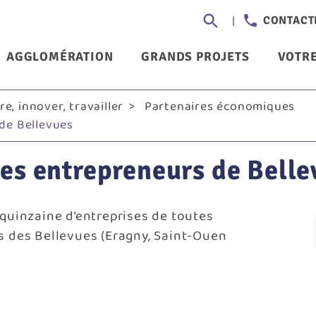
Aller
Header
CONTACT
au
-
contenu
nu
AGGLOMÉRATION
GRANDS PROJETS
VOTRE
principal
Communi
ncipal
e, innover, travailler
Partenaires économiques
de Bellevues
es entrepreneurs de Belle
 quinzaine d’entreprises de toutes
es des Bellevues (Eragny, Saint-Ouen