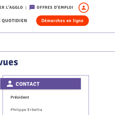
Header
ER L'AGGLO
OFFRES D'EMPLOI
-
 QUOTIDIEN
Démarches en ligne
Connexion
cation
vues
CONTACT
Président
Philippe Erbetta