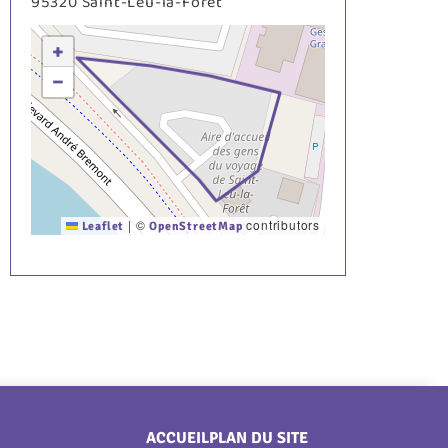
95320
Saint-Leu-la-Forêt
+
−
|
©
contributors
Leaflet
OpenStreetMap
Menu
ACCUEIL
PLAN DU SITE