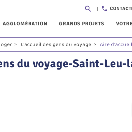
Aller
Header
CONTACT
au
-
contenu
nu
AGGLOMÉRATION
GRANDS PROJETS
VOTRE
principal
Communi
ncipal
 loger
L'accueil des gens du voyage
Aire d'accuei
gens du voyage-Saint-Leu-l