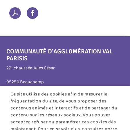
COMMUNAUTÉ D'AGGLOMÉRATION VAL
PARISIS
271 chaussée Jules César
95250 Beauchamp
Ce site utilise des cookies afin de mesurer la
Tél. 01 30 26 39 41
fréquentation du site, de vous proposer des
Horaires d'ouverture :
contenus animés et interactifs et de partager du
contenu sur les réseaux sociaux. Vous pouvez
Lundi au jeudi : 8h30 - 12h30 / 13h30 - 17h45
accepter, refuser ou paramétrer ces cookies dès
maintenant. Pour en savoir plus, consultez notre