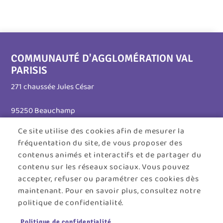
COMMUNAUTÉ D'AGGLOMÉRATION VAL
PARISIS
271 chaussée Jules César
95250 Beauchamp
Ce site utilise des cookies afin de mesurer la
Tél. 01 30 26 39 41
fréquentation du site, de vous proposer des
Horaires d'ouverture :
contenus animés et interactifs et de partager du
contenu sur les réseaux sociaux. Vous pouvez
Lundi au jeudi : 8h30 - 12h30 / 13h30 - 17h45
accepter, refuser ou paramétrer ces cookies dès
maintenant. Pour en savoir plus, consultez notre
Vendredi : 8h30 - 12h30
politique de confidentialité.
Menu
ACCUEIL
PLAN DU SITE
CONTACT
MENTIONS LÉGALES
Politique de confidentialité