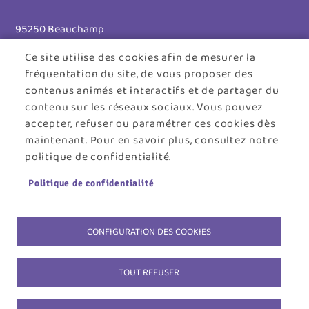
95250 Beauchamp
Ce site utilise des cookies afin de mesurer la
Tél. 01 30 26 39 41
fréquentation du site, de vous proposer des
Horaires d'ouverture :
contenus animés et interactifs et de partager du
contenu sur les réseaux sociaux. Vous pouvez
Lundi au jeudi : 8h30 - 12h30 / 13h30 - 17h45
accepter, refuser ou paramétrer ces cookies dès
maintenant. Pour en savoir plus, consultez notre
Vendredi : 8h30 - 12h30
politique de confidentialité.
Menu
ACCUEIL
PLAN DU SITE
CONTACT
MENTIONS LÉGALES
Politique de confidentialité
Pied
DONNÉES PERSONNELLES
COOKIES
de
ACCESSIBILITÉ : NON CONFORME
S'IDENTIFIER
CONFIGURATION DES COOKIES
page
TOUT REFUSER