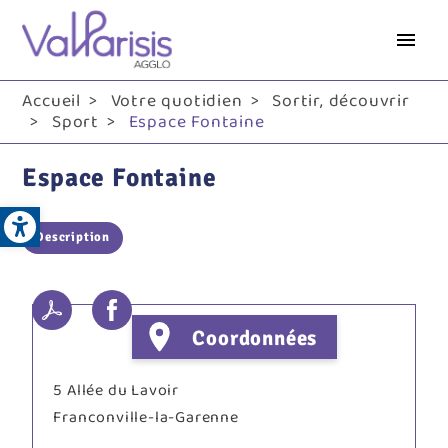
Aller
au
contenu
principal
Accueil
Votre quotidien
Sortir, découvrir
Sport
Espace Fontaine
Espace Fontaine
Open toolbar
Description
Coordonnées
5 Allée du Lavoir
Franconville-la-Garenne