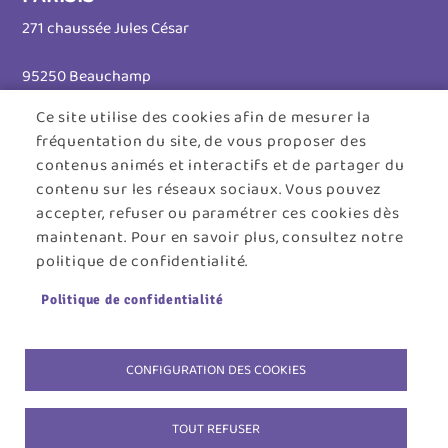
271 chaussée Jules César
95250 Beauchamp
Ce site utilise des cookies afin de mesurer la
Tél. 01 30 26 39 41
fréquentation du site, de vous proposer des
Horaires d'ouverture :
contenus animés et interactifs et de partager du
contenu sur les réseaux sociaux. Vous pouvez
Lundi au jeudi : 8h30 - 12h30 / 13h30 - 17h45
accepter, refuser ou paramétrer ces cookies dès
maintenant. Pour en savoir plus, consultez notre
Vendredi : 8h30 - 12h30
politique de confidentialité.
Menu
ACCUEIL
PLAN DU SITE
CONTACT
MENTIONS LÉGALES
Politique de confidentialité
Pied
DONNÉES PERSONNELLES
COOKIES
de
ACCESSIBILITÉ : NON CONFORME
S'IDENTIFIER
CONFIGURATION DES COOKIES
page
TOUT REFUSER