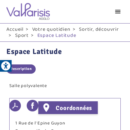
Aller
au
contenu
principal
Accueil
Votre quotidien
Sortir, découvrir
Sport
Espace Latitude
Espace Latitude
Open toolbar
Description
Salle polyvalente
Coordonnées
1 Rue de l' Epine Guyon