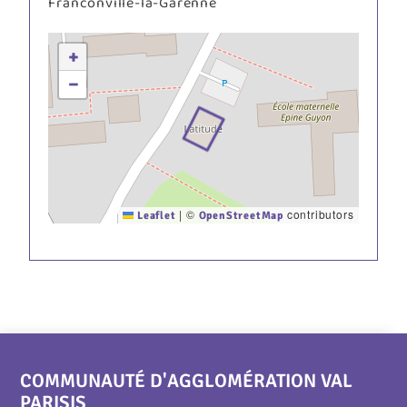
Franconville-la-Garenne
+
−
|
©
contributors
Leaflet
OpenStreetMap
COMMUNAUTÉ D'AGGLOMÉRATION VAL
PARISIS