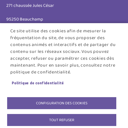
271 chaussée Jules César
95250 Beauchamp
Ce site utilise des cookies afin de mesurer la
Tél. 01 30 26 39 41
fréquentation du site, de vous proposer des
Horaires d'ouverture :
contenus animés et interactifs et de partager du
contenu sur les réseaux sociaux. Vous pouvez
Lundi au jeudi : 8h30 - 12h30 / 13h30 - 17h45
accepter, refuser ou paramétrer ces cookies dès
maintenant. Pour en savoir plus, consultez notre
Vendredi : 8h30 - 12h30
politique de confidentialité.
Menu
ACCUEIL
PLAN DU SITE
CONTACT
MENTIONS LÉGALES
Politique de confidentialité
Pied
DONNÉES PERSONNELLES
COOKIES
de
ACCESSIBILITÉ : NON CONFORME
S'IDENTIFIER
CONFIGURATION DES COOKIES
page
TOUT REFUSER