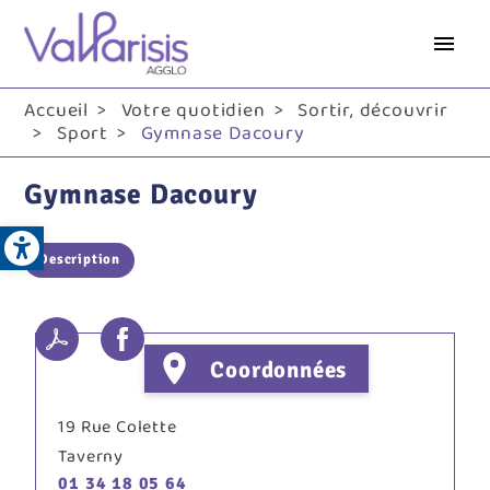
Aller
au
contenu
principal
Accueil
Votre quotidien
Sortir, découvrir
Sport
Gymnase Dacoury
Gymnase Dacoury
Open toolbar
Description
Coordonnées
19 Rue Colette
Taverny
01 34 18 05 64