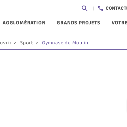
Aller
Header
CONTACT
au
-
contenu
nu
AGGLOMÉRATION
GRANDS PROJETS
VOTRE
principal
Communi
ncipal
ouvrir
Sport
Gymnase du Moulin