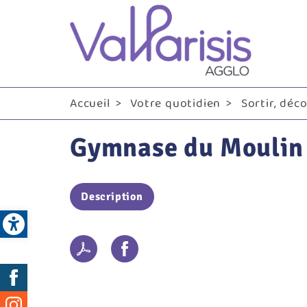
Me
pri
Accueil
Votre quotidien
Sortir, déc
Gymnase du Moulin
Description
Open toolbar
Réseaux
sociaux