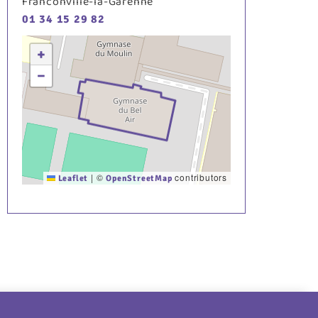
Franconville-la-Garenne
01 34 15 29 82
+
−
|
©
contributors
Leaflet
OpenStreetMap