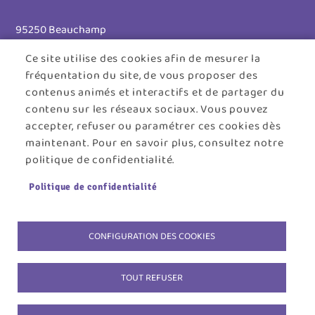
95250 Beauchamp
Ce site utilise des cookies afin de mesurer la
Tél. 01 30 26 39 41
fréquentation du site, de vous proposer des
Horaires d'ouverture :
contenus animés et interactifs et de partager du
contenu sur les réseaux sociaux. Vous pouvez
Lundi au jeudi : 8h30 - 12h30 / 13h30 - 17h45
accepter, refuser ou paramétrer ces cookies dès
maintenant. Pour en savoir plus, consultez notre
Vendredi : 8h30 - 12h30
politique de confidentialité.
Menu
ACCUEIL
PLAN DU SITE
CONTACT
MENTIONS LÉGALES
Politique de confidentialité
Pied
DONNÉES PERSONNELLES
COOKIES
de
ACCESSIBILITÉ : NON CONFORME
S'IDENTIFIER
CONFIGURATION DES COOKIES
page
TOUT REFUSER