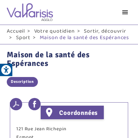
Aller
au
contenu
principal
Accueil
Votre quotidien
Sortir, découvrir
Sport
Maison de la santé des Espérances
Maison de la santé des
Open toolbar
Espérances
Description
Coordonnées
121 Rue Jean Richepin
Ermont