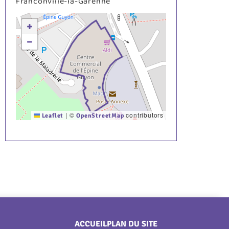
Franconville-la-Garenne
+
−
|
©
contributors
Leaflet
OpenStreetMap
Menu
ACCUEIL
PLAN DU SITE