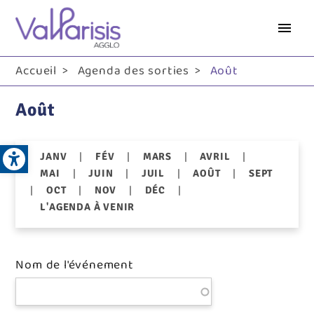
Aller
au
contenu
principal
Accueil
Agenda des sorties
Août
Août
Open toolbar
|
|
|
|
JANV
FÉV
MARS
AVRIL
|
|
|
|
MAI
JUIN
JUIL
AOÛT
SEPT
|
|
|
|
OCT
NOV
DÉC
L'AGENDA À VENIR
Nom de l'événement