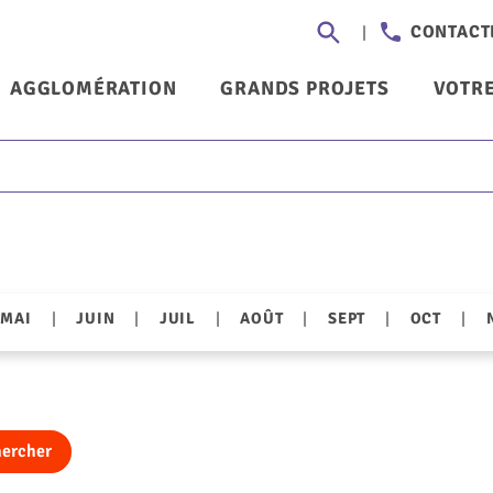
Aller
Header
CONTACT
au
-
contenu
nu
AGGLOMÉRATION
GRANDS PROJETS
VOTRE
principal
Communi
ncipal
|
|
|
|
|
|
MAI
JUIN
JUIL
AOÛT
SEPT
OCT
ercher