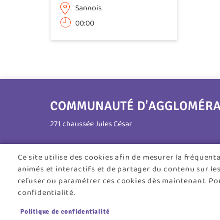
Sannois
00:00
COMMUNAUTÉ D'AGGLOMÉRATI
271 chaussée Jules César
95250 Beauchamp
Ce site utilise des cookies afin de mesurer la fréquen
animés et interactifs et de partager du contenu sur le
Tél. 01 30 26 39 41
refuser ou paramétrer ces cookies dès maintenant. Pou
Horaires d'ouverture :
confidentialité.
Lundi au jeudi : 8h30 - 12h30 / 13h30 - 17h45
Politique de confidentialité