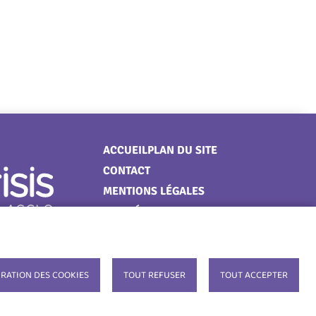
Menu
ACCUEIL
PLAN DU SITE
CONTACT
Pied
MENTIONS LÉGALES
de
DONNÉES PERSONNELLES
page
COOKIES
ACCESSIBILITÉ : NON
CONFORME
RATION DES COOKIES
TOUT REFUSER
TOUT ACCEPTER
S'IDENTIFIER