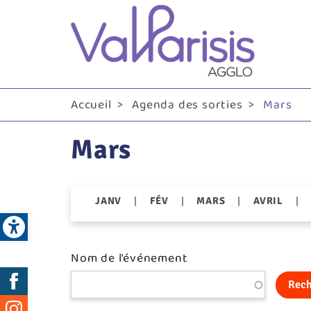
Me
pri
Accueil
Agenda des sorties
Mars
Mars
|
|
|
|
JANV
FÉV
MARS
AVRIL
Open toolbar
Nom de l'événement
Réseaux
Rech
sociaux