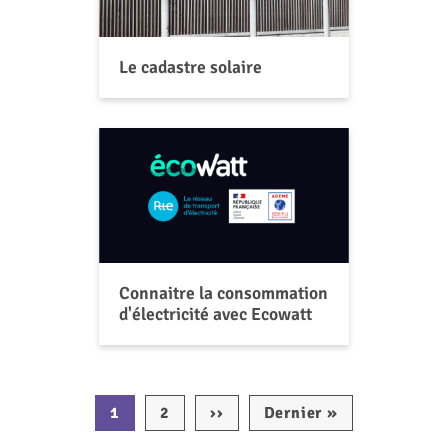
Le cadastre solaire
Connaitre la consommation
d'électricité avec Ecowatt
Pagination
1
2
››
Page
Dernier »
Dernière
suivante
page