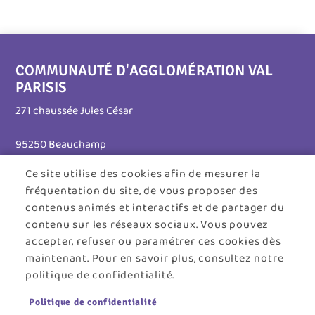
COMMUNAUTÉ D'AGGLOMÉRATION VAL
PARISIS
271 chaussée Jules César
95250 Beauchamp
Ce site utilise des cookies afin de mesurer la
Tél. 01 30 26 39 41
fréquentation du site, de vous proposer des
Horaires d'ouverture :
contenus animés et interactifs et de partager du
contenu sur les réseaux sociaux. Vous pouvez
Lundi au jeudi : 8h30 - 12h30 / 13h30 - 17h45
accepter, refuser ou paramétrer ces cookies dès
maintenant. Pour en savoir plus, consultez notre
Vendredi : 8h30 - 12h30
politique de confidentialité.
Menu
ACCUEIL
PLAN DU SITE
CONTACT
MENTIONS LÉGALES
Politique de confidentialité